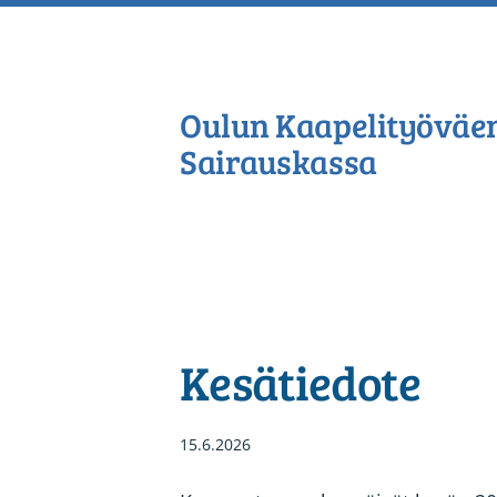
Siirry
sivun
sisältöön
Oulun Kaapelityöväe
Sairauskassa
Kesätiedote
15.6.2026