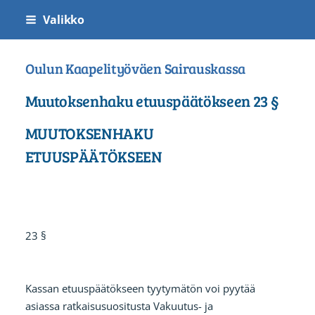
Siirry
Valikko
sivun
sisältöön
Oulun Kaapelityöväen Sairauskassa
Muutoksenhaku etuuspäätökseen 23 §
MUUTOKSENHAKU
ETUUSPÄÄTÖKSEEN
23 §
Kassan etuuspäätökseen tyytymätön voi pyytää
asiassa ratkaisusuositusta Vakuutus- ja