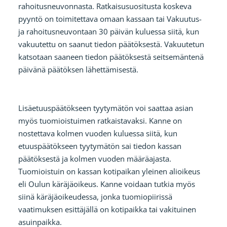
rahoitusneuvonnasta. Ratkaisusuositusta koskeva
pyyntö on toimitettava omaan kassaan tai Vakuutus-
ja rahoitusneuvontaan 30 päivän kuluessa siitä, kun
vakuutettu on saanut tiedon päätöksestä. Vakuutetun
katsotaan saaneen tiedon päätöksestä seitsemäntenä
päivänä päätöksen lähettämisestä.
Lisäetuuspäätökseen tyytymätön voi saattaa asian
myös tuomioistuimen ratkaistavaksi. Kanne on
nostettava kolmen vuoden kuluessa siitä, kun
etuuspäätökseen tyytymätön sai tiedon kassan
päätöksestä ja kolmen vuoden määräajasta.
Tuomioistuin on kassan kotipaikan yleinen alioikeus
eli Oulun käräjäoikeus. Kanne voidaan tutkia myös
siinä käräjäoikeudessa, jonka tuomiopiirissä
vaatimuksen esittäjällä on kotipaikka tai vakituinen
asuinpaikka.